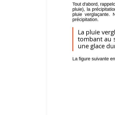
Tout d'abord, rappelon
pluie), la précipitat
pluie verglaçante. 
précipitation.
La pluie verg
tombant au so
une glace du
La figure suivante e