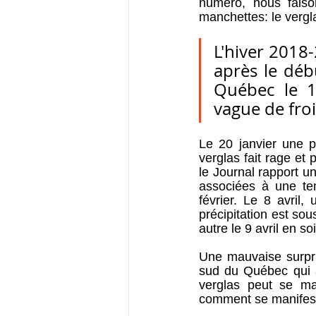
numéro, nous faiso
manchettes: le vergl
L'hiver 2018-
après le déb
Québec le 
vague de froi
Le 20 janvier une p
verglas fait rage e
le Journal rapport u
associées à une te
février. Le 8 avril
précipitation est sou
autre le 9 avril en so
Une mauvaise surpris
sud du Québec qui a
verglas peut se ma
comment se manifes