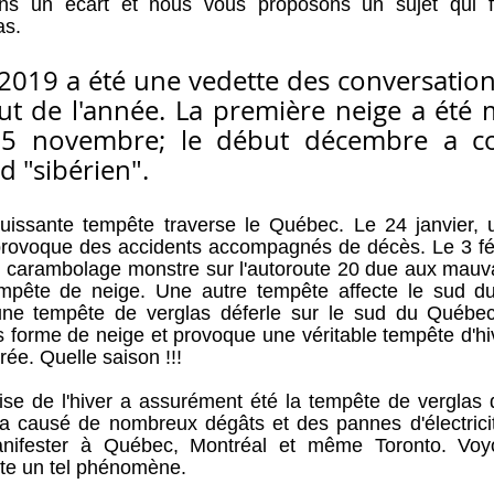
ns un écart et nous vous proposons un sujet qui fa
as.
2019 a été une vedette des conversations
ut de l'année. La première neige a été 
15 novembre; le début décembre a c
d "sibérien". 
uissante tempête traverse le Québec. Le 24 janvier, 
t provoque des accidents accompagnés de décès. Le 3 fé
n carambolage monstre sur l'autoroute 20 due aux mauva
mpête de neige. Une autre tempête affecte le sud d
, une tempête de verglas déferle sur le sud du Québec
s forme de neige et provoque une véritable tempête d'hiv
irée. Quelle saison !!! 
e de l'hiver a assurément été la tempête de verglas du
 causé de nombreux dégâts et des pannes d'électricit
nifester à Québec, Montréal et même Toronto. Voyo
te un tel phénomène.