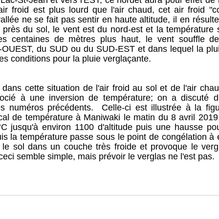
ac-St-Jean et vers l'EST, ce nordet aura pour effet de 
air froid est plus lourd que l'air chaud, cet air froid "co
allée ne se fait pas sentir en haute altitude, il en résu
u près du sol, le vent est du nord-est et la température 
es centaines de mètres plus haut, le vent souffle de 
OUEST, du SUD ou du SUD-EST et dans lequel la plui
nes conditions pour la pluie verglaçante. 
ns cette situation de l'air froid au sol et de l'air chaud
ié à une inversion de température; on a discuté de 
 numéros précédents.  Celle-ci est illustrée à la figu
tical de température à Maniwaki le matin du 8 avril 2019
C jusqu'à environ 1100 d'altitude puis une hausse pour
s la température passe sous le point de congélation à 
le sol dans un couche très froide et provoque le vergl
eci semble simple, mais prévoir le verglas ne l'est pas.