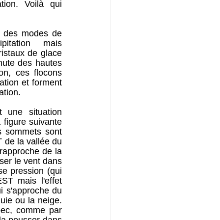
ion. Voilà qui 
d des modes de 
itation mais 
staux de glace 
hute des hautes 
on, ces flocons 
ion et forment 
ation.
une situation 
figure suivante 
s sommets sont 
de la vallée du 
 rapproche de la 
ser le vent dans 
e pression (qui 
T mais l'effet 
ui s'approche du 
ie ou la neige. 
ébec, comme par 