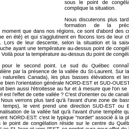
sous le point de congélat
complique la situation. 
Nous discuterons plus tar
formation de la précip
 moment que dans nos régions, ce sont d'abord des cri
 en été) et qui s'agglutinent en flocons lors de leur c
l. Lors de leur descente, selon la situation et la sais
uche ayant une température au-dessus point de congélat
. Voilà pour la température au-dessus du point de congél
 pour le second point. Le sud du Québec connaît 
lière par la présence de la vallée du St-Laurent. Sur la 
 naturelles Canada), les plus basses élévations et le
ate bien l'orientation générale NORD-EST et SUD-OUEST 
it bien aussi l'étroitesse au fur et à mesure que l'on se
 est l'effet de cette vallée ? C'est d'orienter ou de canali
 Nous verrons plus tard qu'à l'avant d'une zone de bass
 temps), le vent prend une direction SUD-EST ou ES
alisation de la vallée fait qu'à l'avant d'une tempête q
ent NORD-EST: c'est le typique "nordet" associé à la plu
ous le point de congélation réside sur le centre du Qu