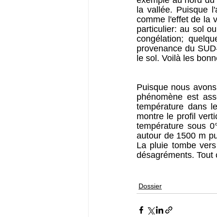
exemple au nord du L
la vallée. Puisque l'
comme l'effet de la v
particulier: au sol o
congélation; quelqu
provenance du SUD-
le sol. Voilà les bon
Puisque nous avons da
phénomène est assoc
température dans les
montre le profil ver
température sous 0°
autour de 1500 m pui
La pluie tombe vers 
désagréments. Tout c
Dossier