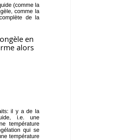
iquide (comme la 
ongèle, comme la 
complète de la 
congèle en 
rme alors 
ts: il y a de la 
uide, i.e. une 
ne température 
élation qui se 
une température 