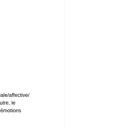
le/affective/
tre, le 
 émotions 