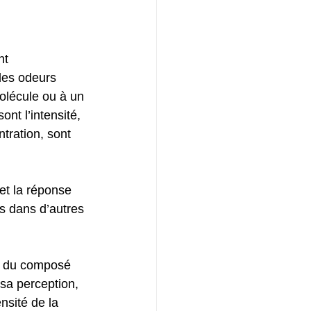
nt 
des odeurs 
molécule ou à un 
t l’intensité, 
ntration, sont 
 et la réponse 
s dans d’autres 
ion du composé 
 sa perception, 
ensité de la 