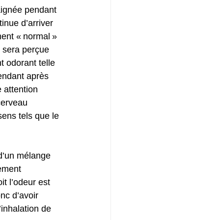
aignée pendant 
inue d’arriver 
ment « normal » 
e sera perçue 
 odorant telle 
pendant après 
 attention 
cerveau 
sens tels que le 
 d’un mélange 
lement 
t l’odeur est 
c d’avoir 
’inhalation de 