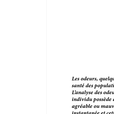
Les odeurs, quelq
santé des populat
L’analyse des odeu
individu possède d
agréable ou mauva
instantanée et cet