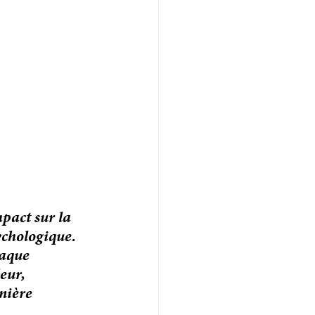
pact sur la 
ychologique. 
haque 
eur, 
nière 