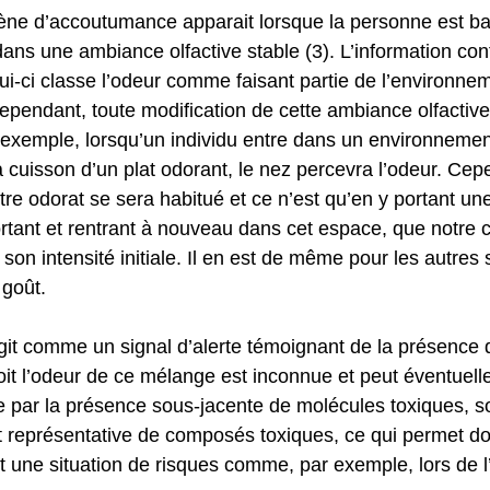
ène d’accoutumance apparait lorsque la personne est b
ns une ambiance olfactive stable (3). L’information cont
ui-ci classe l’odeur comme faisant partie de l’environne
 Cependant, toute modification de cette ambiance olfactiv
xemple, lorsqu’un individu entre dans un environnement
a cuisson d’un plat odorant, le nez percevra l’odeur. Ce
re odorat se sera habitué et ce n’est qu’en y portant une
sortant et rentrant à nouveau dans cet espace, que notre 
 son intensité initiale. Il en est de même pour les autres 
 goût. 
it comme un signal d’alerte témoignant de la présence
soit l’odeur de ce mélange est inconnue et peut éventuel
e par la présence sous-jacente de molécules toxiques, soi
représentative de composés toxiques, ce qui permet don
ant une situation de risques comme, par exemple, lors de l